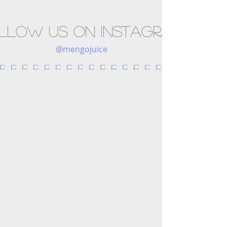
llow us on Instagram
@mengojuice