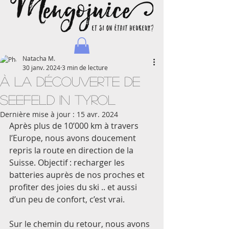
Natacha M.
30 janv. 2024
3 min de lecture
à la découverte de
SEEFELD in Tyrol
Dernière mise à jour :
15 avr. 2024
Natacha - Blog d'une maman journaliste et voyageuse
Après plus de 10’000 km à travers 
l’Europe, nous avons doucement 
repris la route en direction de la 
Suisse. Objectif : recharger les 
batteries auprès de nos proches et 
profiter des joies du ski .. et aussi 
d’un peu de confort, c’est vrai. 
Sur le chemin du retour, nous avons 