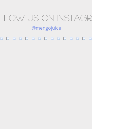
llow us on Instagram
@mengojuice