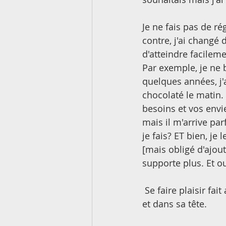
Je ne fais pas de ré
contre, j'ai changé
d'atteindre facileme
Par exemple, je ne b
quelques années, j'a
chocolaté le matin.
besoins et vos env
mais il m'arrive par
je fais? ET bien, je
[mais obligé d'ajou
supporte plus. Et ou
 Se faire plaisir fait aussi partie des règles de base pour se sentir bien dans son corps 
et dans sa tête. 