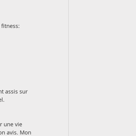
fitness: 
t assis sur 
l. 
r une vie 
mon avis. Mon 