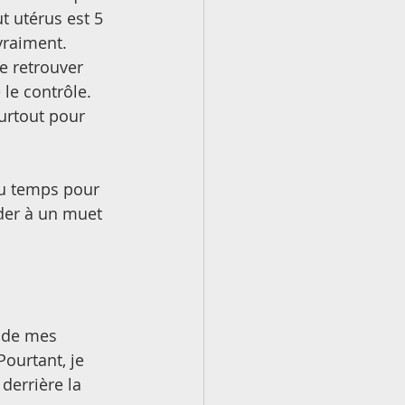
 utérus est 5 
vraiment. 
e retrouver 
le contrôle. 
urtout pour 
du temps pour 
er à un muet 
 
 de mes 
ourtant, je 
derrière la 