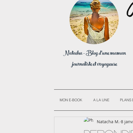
Natacha - Blog d'une maman
journaliste et voyageuse
MON E-BOOK
A LA UNE
PLANS 
Natacha M.
8 janv