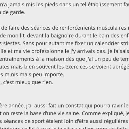
'a jamais mis les pieds dans un tel établissement f
n de garde. 
é de faire des séances de renforcements musculaires 
de mon lit, devant la baignoire durant le bain des enf
 siestes. Sans pour autant me fixer un calendrier stri
e et ma vie professionnelle j'y arrivais pas. Je faisais 
 entrainements à la maison dès que j'ai un peu de te
nutes mais bien souvent les exercices se voient abrégé
es minis mais peu importe. 
c'est mieux que rien. 
ère année, j'ai aussi fait un constat qui pourra ravir le
tion reste la base d'une vie saine. Comme expliqué, je
s séances de sport étaient loin d'être aussi régulières 
 toujours veillé à ce que je glissais dans mon assiette.