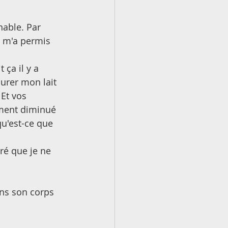
nable. Par 
i m'a permis 
 ça il y a 
urer mon lait 
Et vos 
ement diminué 
qu'est-ce que 
ré que je ne 