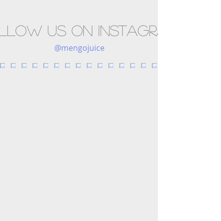
llow us on Instagram
@mengojuice