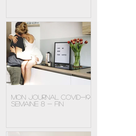
Jeu de piste Lucky Luke
à Ovronnaz
Mon journal Covid-19-
semaine 8 - FIN