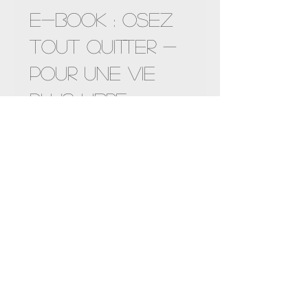
Nouveauté !
E-Book : OSEZ
TOUT QUITTER -
POUR UNE VIE
PLUS LIBRE
Prix
19,90CHF
Afficher les détails