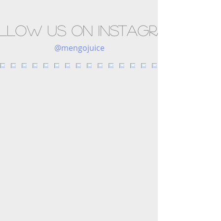
llow us on Instagram
@mengojuice