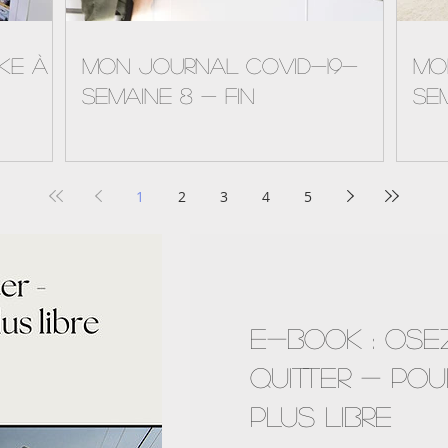
uke à
Mon journal Covid-19-
Mo
semaine 8 - FIN
se
1
2
3
4
5
E-Book : OSE
QUITTER - POU
PLUS LIBRE