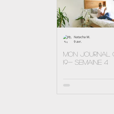
Natacha M.
9 avr.
Mon journal 
19- semaine 4