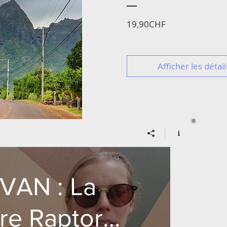
Prix
19,90CHF
Afficher les détail
VAN : La
re Raptor -