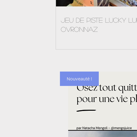
Jeu de piste Lucky L
Ovronnaz
Nouveauté !