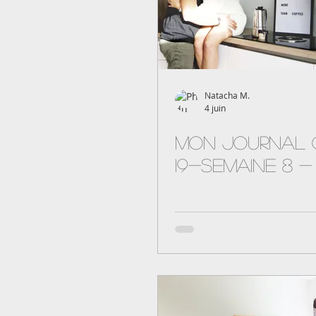
Natacha M.
4 juin
Mon journal 
19-semaine 8 - 