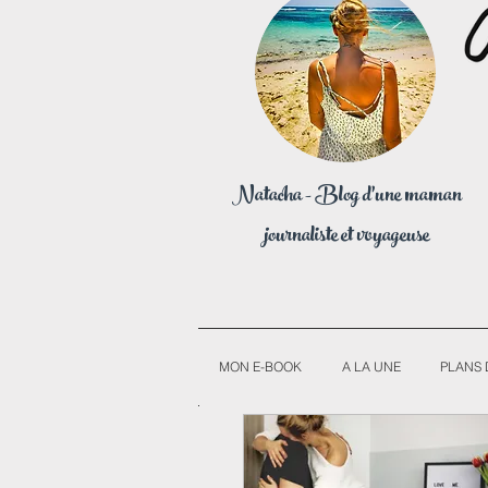
Natacha - Blog d'une maman
journaliste et voyageuse
MON E-BOOK
A LA UNE
PLANS 