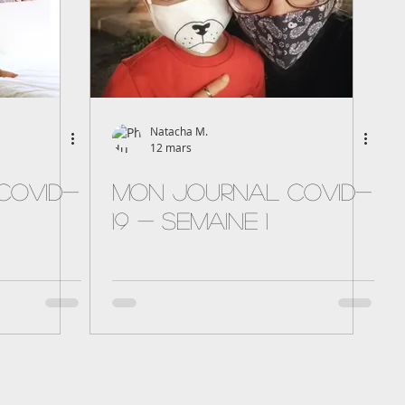
Natacha M.
12 mars
Covid-
Mon journal Covid-
19 - semaine 1