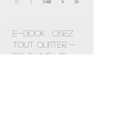
semaine 7
1
/
40
Nouveauté !
E-Book : OSEZ
TOUT QUITTER -
POUR UNE VIE
PLUS LIBRE
Prix
19,90CHF