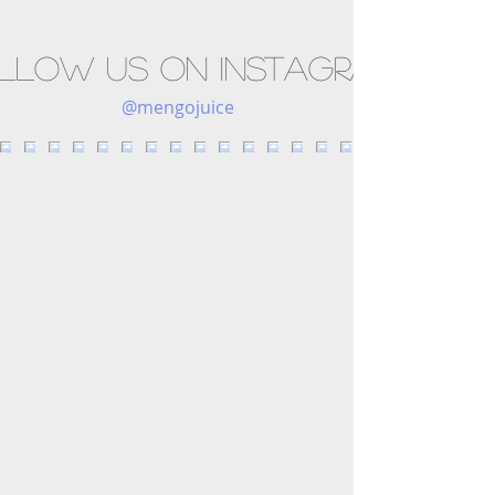
llow us on Instagram
@mengojuice