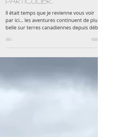
À cet été si
particulier...
Il était temps que je revienne vous voir
par ici... les aventures continuent de plus
belle sur terres canadiennes depuis début
juin mais la cadence d'une vie sur la route
ne me laisse que très peu de temps pour
mettre par écrit mes ressentis. Pourtant,
j'ai besoin de poser des mots sur cette
période, sur cet été si particulier. Que je
veux graver. Je sens au plus profond de
moi que je me trouve entre deux eaux,
entre deux continents et au carrefour de
mon destin. J'ai tant r