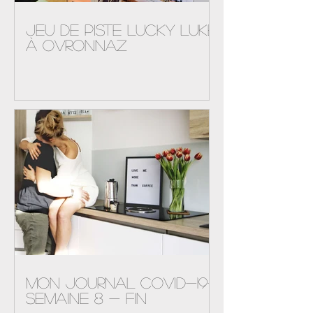
Jeu de piste Lucky Luke
à Ovronnaz