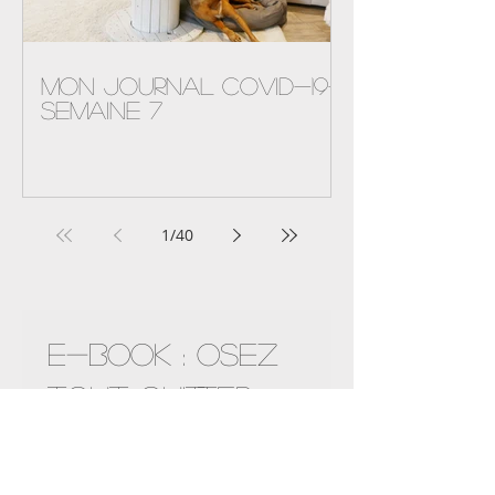
Mon journal Covid-19-
semaine 7
1
/
40
Nouveauté !
E-Book : OSEZ
TOUT QUITTER -
POUR UNE VIE