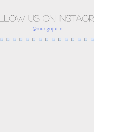
llow us on Instagram
@mengojuice