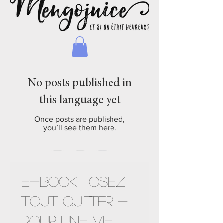
No posts published in
this language yet
Natacha -Switzerland
Once posts are published,
you’ll see them here.
Nouveauté !
E-Book : OSEZ
TOUT QUITTER -
POUR UNE VIE