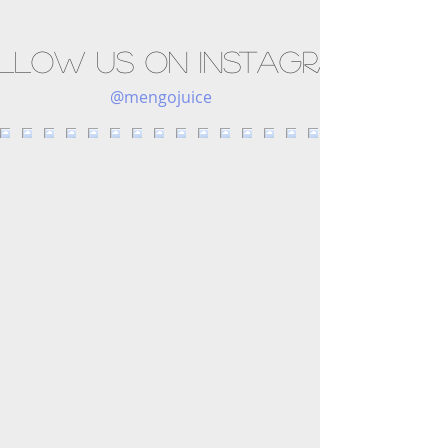
llow us on Instagram
@mengojuice