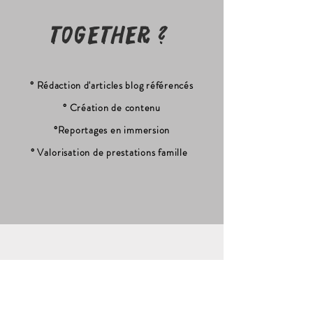
together ?
° Rédaction d'articles
blog référencés
° Création de contenu
°Reportages en immersion
°
Valorisation
de prestations famille