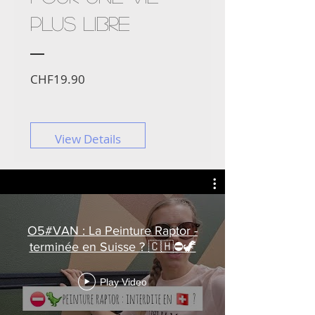
PLUS LIBRE
Price
CHF19.90
View Details
O5#VAN : La Peinture Raptor -
terminée en Suisse ? 🇨🇭⛔️🦖
Play Video