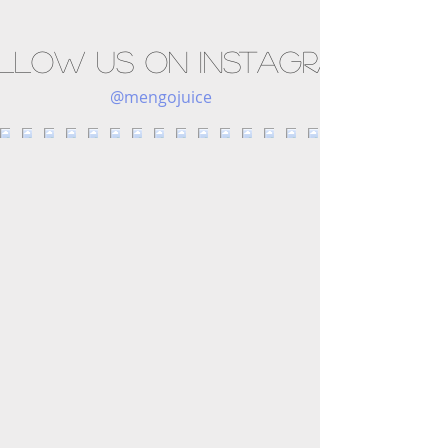
llow us on Instagram
@mengojuice