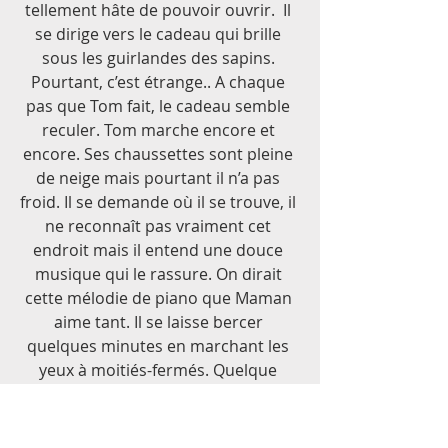
tellement hâte de pouvoir ouvrir.  Il 
se dirige vers le cadeau qui brille 
sous les guirlandes des sapins. 
Pourtant, c’est étrange.. A chaque 
pas que Tom fait, le cadeau semble 
reculer. Tom marche encore et 
encore. Ses chaussettes sont pleine 
de neige mais pourtant il n’a pas 
froid. Il se demande où il se trouve, il 
ne reconnaît pas vraiment cet 
endroit mais il entend une douce 
musique qui le rassure. On dirait 
cette mélodie de piano que Maman 
aime tant. Il se laisse bercer 
quelques minutes en marchant les 
yeux à moitiés-fermés. Quelque 
choses l’empêche de voir 
correctement. Il regarde ses bras et 
voit qu’il porte la même chemise que 