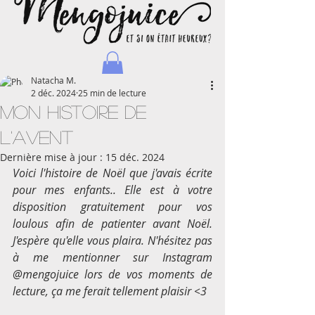
Natacha M.
2 déc. 2024
25 min de lecture
Mon histoire de
l'Avent
Dernière mise à jour :
15 déc. 2024
Natacha - Blog d'une maman journaliste et voyageuse
Voici l'histoire de Noël que j'avais écrite 
pour mes enfants.. Elle est à votre 
disposition gratuitement pour vos 
loulous afin de patienter avant Noël. 
J'espère qu'elle vous plaira. N'hésitez pas 
à me mentionner sur Instagram 
@mengojuice lors de vos moments de 
lecture, ça me ferait tellement plaisir <3