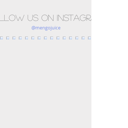
llow us on Instagram
@mengojuice