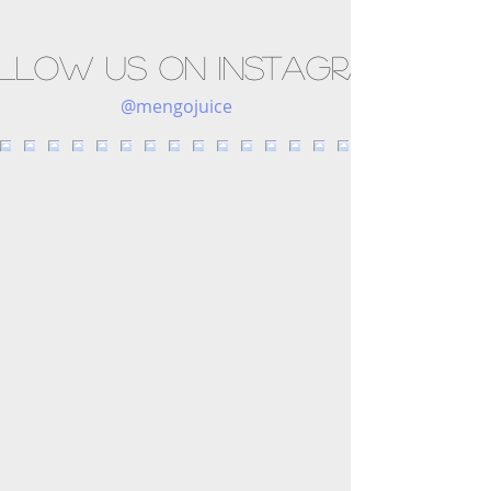
llow us on Instagram
@mengojuice