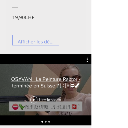
Prix
19,90CHF
Afficher les détails
O5#VAN : La Peinture Raptor -
terminée en Suisse ? 🇨🇭⛔️🦖
Lire la vidéo