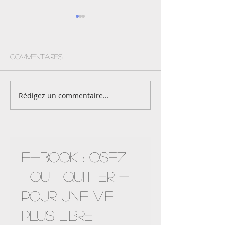
Commentaires
Le voyage s'achève ..
Rédigez un commentaire...
Ce n'est pas 
fille
Nouveauté !
E-Book : OSEZ
TOUT QUITTER -
POUR UNE VIE
PLUS LIBRE