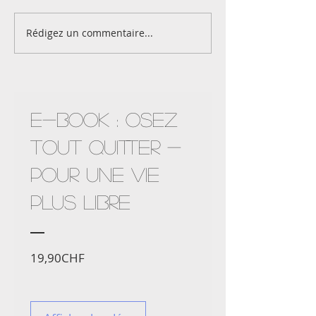
Rédigez un commentaire...
Mon journal Covid-
Mon journal 
19-semaine 7
19-semaine 5
Nouveauté !
E-Book : OSEZ
TOUT QUITTER -
POUR UNE VIE
PLUS LIBRE
Prix
19,90CHF