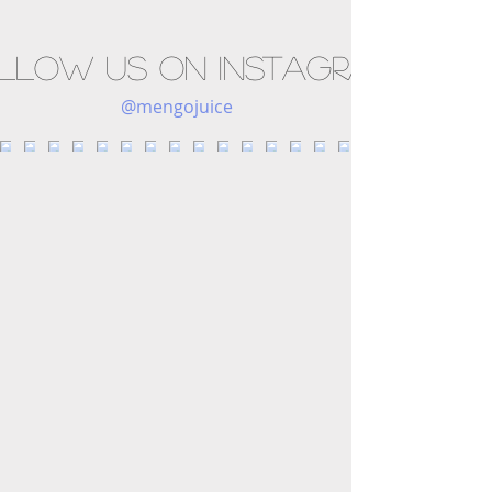
llow us on Instagram
@mengojuice