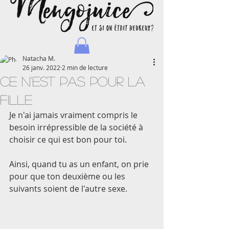
Natacha M.
26 janv. 2022
2 min de lecture
Ce n'est pas pour la
fille
Je n'ai jamais vraiment compris le 
Natacha - Blog d'une maman journaliste et voyageuse
besoin irrépressible de la société à 
choisir ce qui est bon pour toi. 
Ainsi, quand tu as un enfant, on prie 
pour que ton deuxième ou les 
suivants soient de l'autre sexe. 