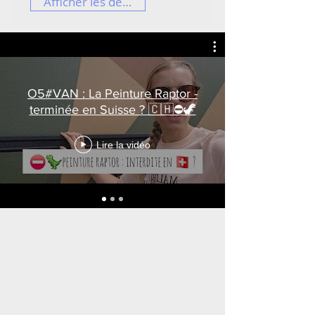
Afficher les détails
O5#VAN : La Peinture Raptor -
terminée en Suisse ? 🇨🇭⛔️🦖
Lire la vidéo